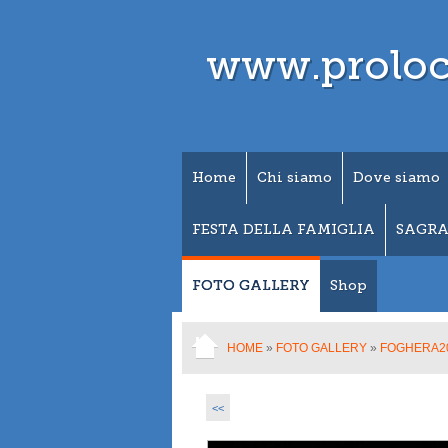
www.proloc
Home
Chi siamo
Dove siamo
FESTA DELLA FAMIGLIA
SAGRA
FOTO GALLERY
Shop
HOME
»
FOTO GALLERY
»
FOGHERA2
<<