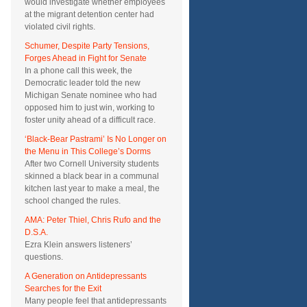
would investigate whether employees
at the migrant detention center had
violated civil rights.
Schumer, Despite Party Tensions,
Forges Ahead in Fight for Senate
In a phone call this week, the
Democratic leader told the new
Michigan Senate nominee who had
opposed him to just win, working to
foster unity ahead of a difficult race.
‘Black-Bear Pastrami’ Is No Longer on
the Menu in This College’s Dorms
After two Cornell University students
skinned a black bear in a communal
kitchen last year to make a meal, the
school changed the rules.
AMA: Peter Thiel, Chris Rufo and the
D.S.A.
Ezra Klein answers listeners’
questions.
A Generation on Antidepressants
Searches for the Exit
Many people feel that antidepressants