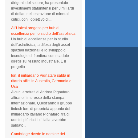
dirigenti del settore, ha presentato
investimenti statunitensi per 3 miliardi
di dollari nell’estrazione di minerali
critici, con l’obiettivo di...
All'Unical progetto per hub di
eccellenza per lo studio dell'astrofisica
Un hub di eccellenza per lo studio
dell'astrofisica, la difesa degli asset
spaziali nazionali e lo sviluppo di
tecnologie di frontiera con ricadute
dirette sul tessuto industriale. È il
progetto...
Ion, il miliardario Pignataro salda in
ritardo affitti in Australia, Germania e
Usa
Alcuni arretrati di Andrea Pignataro
attirano l’interesse della stampa
internazionale. Quest’anno il gruppo
fintech Ion, di proprietà appunto del
miliardario italiano Pignataro, tra gli
uomini più ricchi d’Italia, avrebbe
saldato...
Cambridge rivede le nomine dei