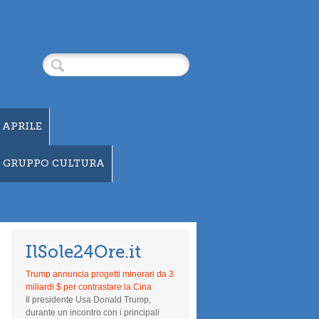
 APRILE
GRUPPO CULTURA
IlSole24Ore.it
Trump annuncia progetti minerari da 3
miliardi $ per contrastare la Cina
Il presidente Usa Donald Trump,
durante un incontro con i principali