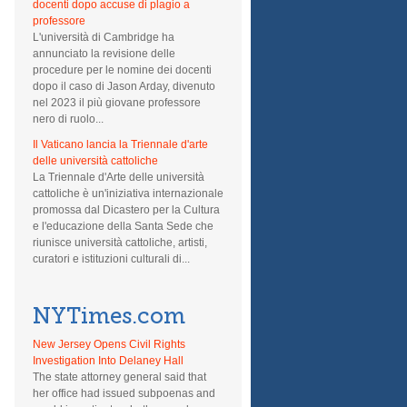
docenti dopo accuse di plagio a
professore
L'università di Cambridge ha
annunciato la revisione delle
procedure per le nomine dei docenti
dopo il caso di Jason Arday, divenuto
nel 2023 il più giovane professore
nero di ruolo...
Il Vaticano lancia la Triennale d'arte
delle università cattoliche
La Triennale d'Arte delle università
cattoliche è un'iniziativa internazionale
promossa dal Dicastero per la Cultura
e l'educazione della Santa Sede che
riunisce università cattoliche, artisti,
curatori e istituzioni culturali di...
NYTimes.com
New Jersey Opens Civil Rights
Investigation Into Delaney Hall
The state attorney general said that
her office had issued subpoenas and